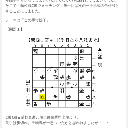
年始早々サボってしまいC1だけでなくC2も進行してしまいました。
そこで「順位戦C級ウォッチング」第十回は次の一手形式の合併号と
することにしました。
テーマは「この手で投了」
【問題１】
C級1組▲浦野真彦八段△佐藤秀司七段より。
先手は歩切れ。玉頭戦が一息ついたかと思われましたが・・・