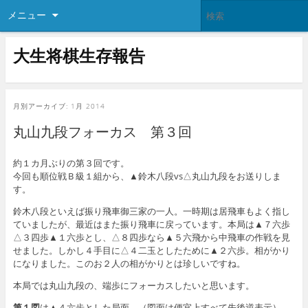
メニュー
大生将棋生存報告
月別アーカイブ:
1月 2014
丸山九段フォーカス 第３回
約１カ月ぶりの第３回です。
今回も順位戦Ｂ級１組から、▲鈴木八段vs△丸山九段をお送りしま
す。
鈴木八段といえば振り飛車御三家の一人。一時期は居飛車もよく指し
ていましたが、最近はまた振り飛車に戻っています。本局は▲７六歩
△３四歩▲１六歩とし、△８四歩なら▲５六飛から中飛車の作戦を見
せました。しかし４手目に△４二玉としたために▲２六歩。相がかり
になりました。このお２人の相がかりとは珍しいですね。
本局では丸山九段の、端歩にフォーカスしたいと思います。
第１図
は▲４六歩とした局面。（図面は便宜上すべて先後逆表示）