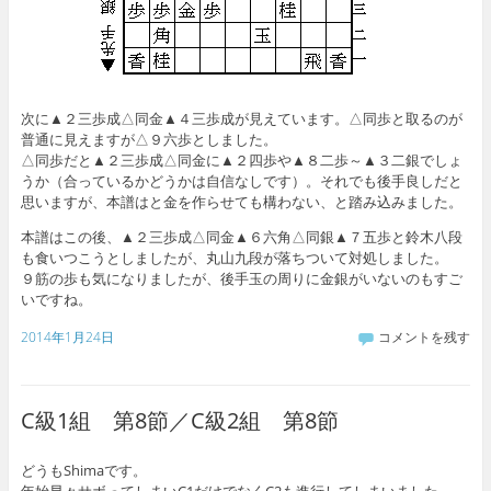
次に▲２三歩成△同金▲４三歩成が見えています。△同歩と取るのが
普通に見えますが△９六歩としました。
△同歩だと▲２三歩成△同金に▲２四歩や▲８二歩～▲３二銀でしょ
うか（合っているかどうかは自信なしです）。それでも後手良しだと
思いますが、本譜はと金を作らせても構わない、と踏み込みました。
本譜はこの後、▲２三歩成△同金▲６六角△同銀▲７五歩と鈴木八段
も食いつこうとしましたが、丸山九段が落ちついて対処しました。
９筋の歩も気になりましたが、後手玉の周りに金銀がいないのもすご
いですね。
2014年1月24日
コメントを残す
C級1組 第8節／C級2組 第8節
どうもShimaです。