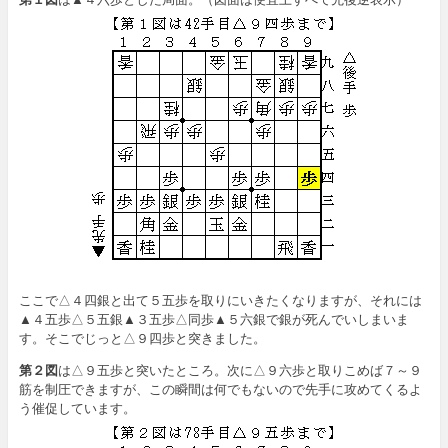
ここで△４四銀と出て５五歩を取りにいきたくなりますが、それには
▲４五歩△５五銀▲３五歩△同歩▲５六銀で銀が死んでいしまいま
す。そこでじっと△９四歩と突きました。
第２図
は△９五歩と突いたところ。次に△９六歩と取りこめば７～９
筋を制圧できますが、この瞬間は何でもないので先手に攻めてくるよ
う催促しています。