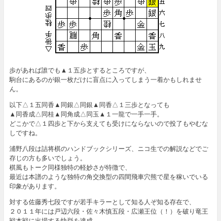
歩があれば誰でも▲１五歩とするところですが、
駒台にあるのが銀一枚だけに盲点に入ってしまう一着かもしれませ
ん。
以下△１五同香▲同銀△同銀▲同香△１三歩となっても
▲同香成△同桂▲同角成△同玉▲１一龍で一手一手。
どこかで△１四歩と下から支えても受けにならないので投了もやむな
しですね。
浦野八段は詰将棋のハンドブックシリーズ、ニコ生での解説などでご
存じの方も多いでしょう。
棋風もトーク同様独特の軽妙さが特徴で、
最近は本譜のような独特の角交換型の四間飛車穴熊で星を稼いでいる
印象があります。
対する佐藤秀七段ですが若手キラーとして知る人ぞ知る存在で、
２０１１年には戸辺六段・佐々木慎五段・広瀬王位（！）を破り竜王
戦本戦に出場する快挙を達成。