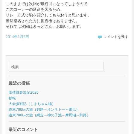
このままでは次回が最終回になってしまうので
このコーナーの延命を図るため、
リレー方式で駒を紹介してもらおうと思います。
当然指名された方に拒否権はありません。
それでは次回はきっどさん、お願いします。
2014年1月5日
コメントを残す
最近の投稿
団体戦参加記2020
移転
大会参戦記（しまちゃん編）
道東700㎞の旅（釧路～オンネトー～帯広）
道東700㎞の旅（網走～神の子池～摩周湖～釧路）
最近のコメント