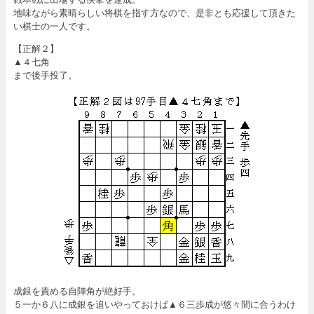
地味ながら素晴らしい将棋を指す方なので、是非とも応援して頂きた
い棋士の一人です。
【正解２】
▲４七角
まで後手投了。
成銀を責める自陣角が絶好手。
５一か６八に成銀を追いやっておけば▲６三歩成が悠々間に合うわけ