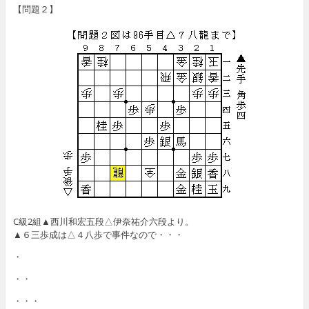
【問題２】
C級2組▲西川和宏五段△伊奈祐介六段より。
▲６三歩成は△４八歩で事件なので・・・
・
・・
・・・