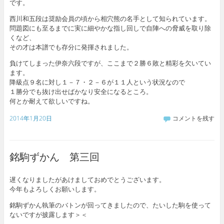
です。
西川和五段は奨励会員の頃から相穴熊の名手として知られています。
問題図にも至るまでに実に細やかな指し回しで自陣への脅威を取り除
くなど、
その才は本譜でも存分に発揮されました。
負けてしまった伊奈六段ですが、ここまで２勝６敗と精彩を欠いてい
ます。
降級点９名に対し１－７・２－６が１１人という状況なので
１勝分でも抜け出せばかなり安全になるところ。
何とか耐えて欲しいですね。
2014年1月20日
コメントを残す
銘駒ずかん 第三回
遅くなりましたがあけましておめでとうございます。
今年もよろしくお願いします。
銘駒ずかん執筆のバトンが回ってきましたので、たいした駒を使って
ないですが披露します＞＜